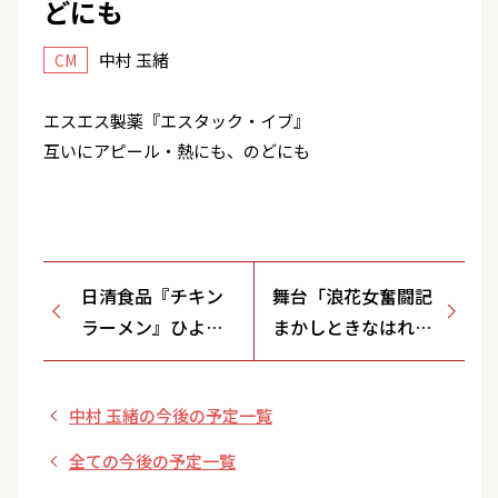
どにも
中村 玉緒
CM
エスエス製薬『エスタック・イブ』
互いにアピール・熱にも、のどにも
日清食品『チキン
舞台「浪花女奮闘記
ラーメン』ひよこ
まかしときなはれ」
ちゃんポットプレ
（新橋演舞場）
ゼント
中村 玉緒の今後の予定一覧
全ての今後の予定一覧