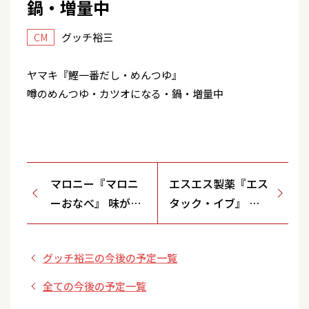
鍋・増量中
グッチ裕三
CM
ヤマキ『鰹一番だし・めんつゆ』
噂のめんつゆ・カツオになる・鍋・増量中
マロニー『マロニ
エスエス製薬『エス
ーおなべ』 味がし
タック・イブ』 の
みて美味しくなっ
ど痛い、熱もある・
た・金一封プレゼ
カゼには・効きまっ
グッチ裕三の今後の予定一覧
ント
せ
全ての今後の予定一覧