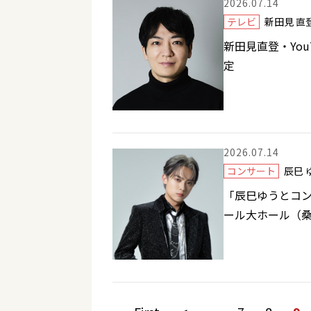
2026.07.14
テレビ
新田見 
新田見直登・Yo
定
2026.07.14
コンサート
辰巳
「辰巳ゆうとコンサ
ール大ホール（桑名