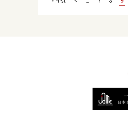
« First
<
...
7
8
9