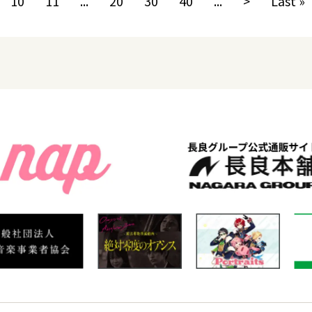
10
11
...
20
30
40
...
>
Last »