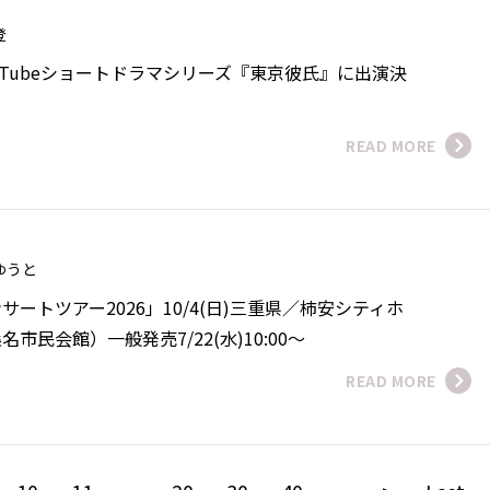
直登
uTubeショートドラマシリーズ『東京彼氏』に出演決
READ MORE
 ゆうと
ートツアー2026」10/4(日)三重県／柿安シティホ
市民会館）一般発売7/22(水)10:00～
READ MORE