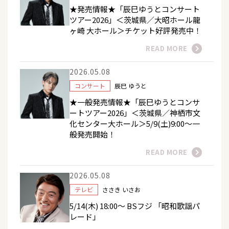
★発売情報★「辰巳ゆうとコンサート
ツアー2026」＜茨城県／大昭ホール龍
ヶ崎 大ホール＞チケット好評発売中！
READ MORE
2026.05.08
コンサート
辰巳 ゆうと
★一般発売情報★「辰巳ゆうとコンサ
ートツアー2026」＜茨城県／神栖市文
化センター大ホール＞5/9(土)9:00～一
般発売開始！
READ MORE
2026.05.08
テレビ
ささき いさお
5/14(木) 18:00～ BSフジ 「昭和歌謡パ
レード」