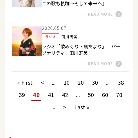
この歌も軌跡〜そして未来へ』
READ MORE
2026.05.07
ラジオ
田川 寿美
ラジオ「歌めぐり・風だより」 パー
ソナリティ：田川寿美
READ MORE
« First
<
...
10
20
30
...
38
39
40
41
42
...
50
60
70
...
>
Last »