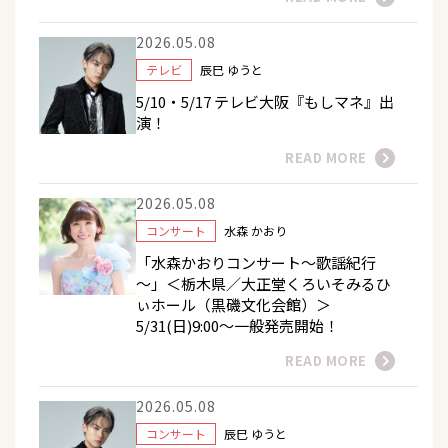
2026.05.08
テレビ
辰巳 ゆうと
5/10・5/17 テレビ大阪『もしマネ』出
演！
READ MORE
2026.05.08
コンサート
水森 かおり
「水森かおりコンサート～歌謡紀行
～」＜栃木県／大正堂くろいそみるひ
ぃホール（黒磯文化会館）＞
5/31(日)9:00～一般発売開始！
READ MORE
2026.05.08
コンサート
辰巳 ゆうと