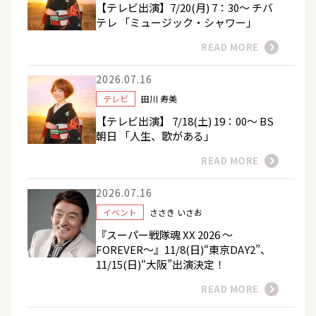
【テレビ出演】7/20(月) 7：30～ チバ
テレ 「ミュージック・シャワー」
READ MORE
2026.07.16
テレビ
田川 寿美
【テレビ出演】 7/18(土) 19：00～ BS
朝日 「人生、歌がある」
READ MORE
2026.07.16
イベント
ささき いさお
『スーパー戦隊魂 XX 2026 ～
FOREVER～』11/8(日)“東京DAY2”、
11/15(日)“大阪”出演決定！
READ MORE