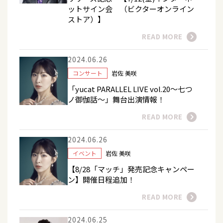
ットサイン会 （ビクターオンライン
ストア）】
READ MORE
2024.06.26
コンサート
岩佐 美咲
「yucat PARALLEL LIVE vol.20～七つ
ノ御伽話～」舞台出演情報！
READ MORE
2024.06.26
イベント
岩佐 美咲
【8/28「マッチ」発売記念キャンペー
ン】開催日程追加！
READ MORE
2024.06.25