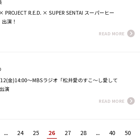
寿美
× PROJECT R.E.D. × SUPER SENTAI スーパーヒー
」出演！
READ MORE
おり
12(金)14:00～MBSラジオ「松井愛のすこ～し愛して
ト出演
READ MORE
...
24
25
26
27
28
...
40
50