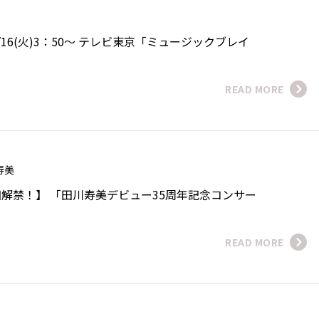
咲
16(火)3：50～ テレビ東京「ミュージックブレイ
READ MORE
 寿美
解禁！】 「田川寿美デビュー35周年記念コンサー
READ MORE