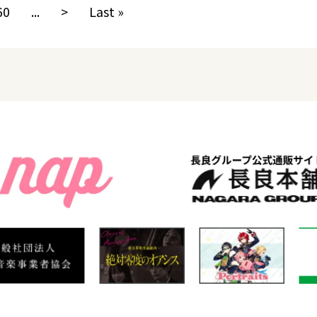
60
...
>
Last »