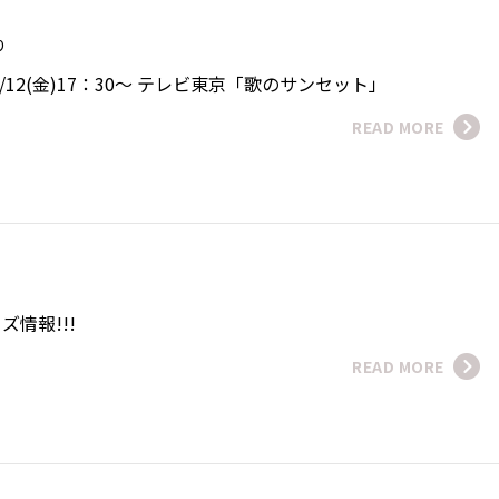
おり
/12(金)17：30～ テレビ東京「歌のサンセット」
READ MORE
情報!!!
READ MORE