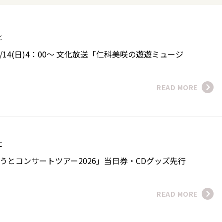
うと
/14(日)4：00～ 文化放送「仁科美咲の遊遊ミュージ
READ MORE
うと
巳ゆうとコンサートツアー2026」当日券・CDグッズ先行
READ MORE