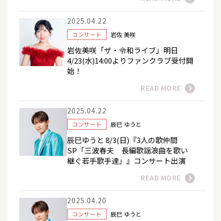
2025.04.22
コンサート
岩佐 美咲
岩佐美咲「ザ・令和ライブ」明日
4/23(水)14:00よりファンクラブ受付開
始！
READ MORE
2025.04.22
コンサート
辰巳 ゆうと
辰巳ゆうと 8/3(日)『3人の歌仲間
SP「三波春夫 長編歌謡浪曲を歌い
継ぐ若手歌手達」』コンサート出演
READ MORE
2025.04.20
コンサート
辰巳 ゆうと