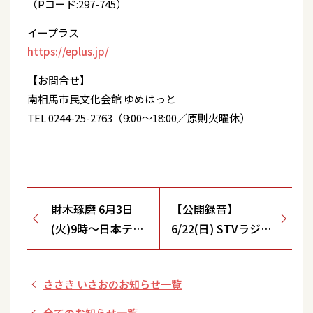
（Pコード:297-745）
イープラス
https://eplus.jp/
【お問合せ】
南相馬市民文化会館 ゆめはっと
TEL 0244-25-2763（9:00～18:00／原則火曜休）
財木琢磨 6月3日
【公開録音】
(火)9時～日本テレ
6/22(日) STVラジオ
ビ『DayDay.』(関
「美深の歌まつり」
東ローカル)にて取
ささき いさおのお知らせ一覧
り上げていただき
ます！
全てのお知らせ一覧