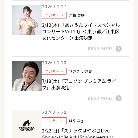
2026.02.27
コンサート
岩佐 美咲
3/12(木) 「あさうたワイドスペシャル
コンサートVol.29」＜東京都／江東区
文化センター＞出演決定！
READ MORE
2026.02.20
コンサート
ささき いさお
7/18(土)『アニソン プレミアム ライ
ブ』出演決定！
READ MORE
2026.02.20
コンサート
はやぶさ
2/22(日)「スナックはやぶさLive
Show～はやぶさ15thAnniversary