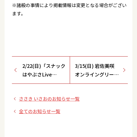
※諸般の事情により掲載情報は変更となる場合がござい
ます。
2/22(日)「スナック
3/15(日) 岩佐美咲
はやぶさLive
オンライングリーテ
Show～はやぶさ
ィング開催決定！
15thAnniversary
ささき いさおのお知らせ一覧
Banquet～」当日
券のお知らせ
全てのお知らせ一覧