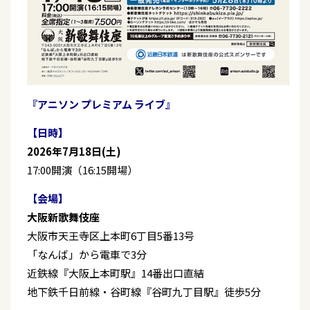
『アニソン プレミアム ライブ』
【日時】
2026年7月18日(土)
17:00開演（16:15開場）
【会場】
大阪新歌舞伎座
大阪市天王寺区上本町6丁目5番13号
「なんば」から電車で3分
近鉄線『大阪上本町駅』14番出口直結
地下鉄千日前線・谷町線『谷町九丁目駅』徒歩5分