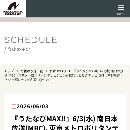
Menu
SCHEDULE
/ 今後の予定
トップ
今後の予定一覧
水森 かおり
『うたなびMAX!!』6/3(水) 南日本放
送(MBC)､東京メトロポリタンテレビジョン(MXTV)､とちぎテレビ(GYT)､京都放送
(KBS京都)､テレビ和歌山(WTV)
2026/06/03
『うたなびMAX!!』6/3(水) 南日本
放送(MBC)､東京メトロポリタンテ