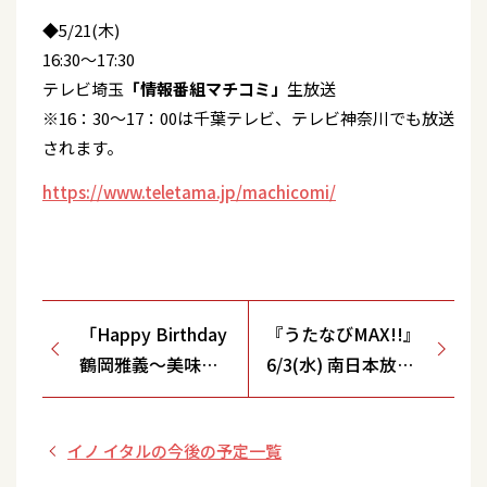
◆5/21(木)
16:30～17:30
テレビ埼玉
「情報番組マチコミ」
生放送
※16：30～17：00は千葉テレビ、テレビ神奈川でも放送
されます。
https://www.teletama.jp/machicomi/
「Happy Birthday
『うたなびMAX!!』
鶴岡雅義～美味し
6/3(水) 南日本放送
いお料理と 素敵な
(MBC)､東京メトロ
音楽を 仲間ととも
ポリタンテレビジョ
イノ イタルの今後の予定一覧
に～」<東京都/調
ン(MXTV)､とちぎテ
布クレストンホテ
レビ(GYT)､京都放送