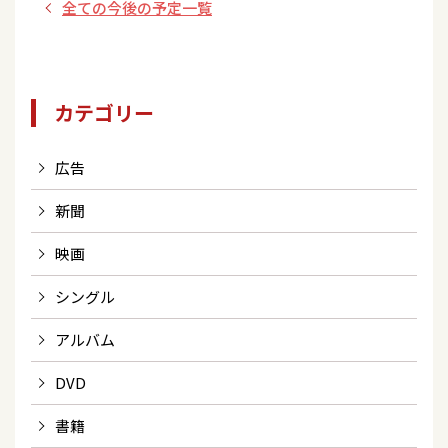
全ての今後の予定一覧
ル 調布PARCO8
(KBS京都)､テレビ
階 クラウンルー
和歌山(WTV)
ム>
カテゴリー
広告
新聞
映画
シングル
アルバム
DVD
書籍