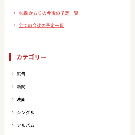
京メトロポリタン
水森 かおりの今後の予定一覧
テレビジョン
(MXTV)､とちぎテ
全ての今後の予定一覧
レビ(GYT)､京都放
送(KBS京都)､テレ
ビ和歌山(WTV)
カテゴリー
広告
新聞
映画
シングル
アルバム