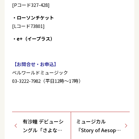
[Pコード327-428]
・ローソンチケット
[Lコード73801]
・e+（イープラス）
【お問合せ・お申込】
ベルワールドミュージック
03-3222-7982（平日12時～17時）
有沙瞳 デビューシ
ミュージカル
ングル「さよなら
『Story of Aesops
は黄昏に」発売記
～イソップ物語の物