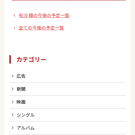
念リリースイベン
語～』
有沙 瞳の今後の予定一覧
ト＜東京都/町田 鈴
木楽器＞
全ての今後の予定一覧
カテゴリー
広告
新聞
映画
シングル
アルバム