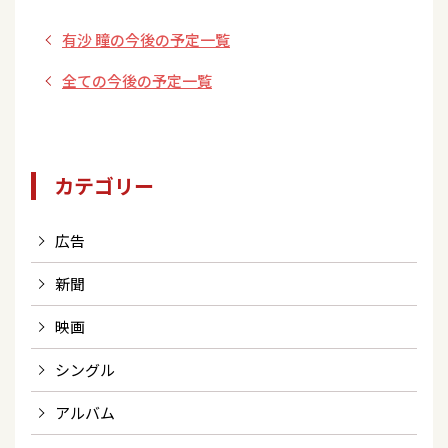
念リリースイベン
江東区文化センター
有沙 瞳の今後の予定一覧
ト＜16:00～ 兵庫
ホール＞
県/イズミヤSC昆陽
全ての今後の予定一覧
＞
カテゴリー
広告
新聞
映画
シングル
アルバム