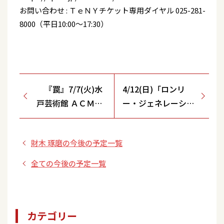
お問い合わせ : ＴｅＮＹチケット専用ダイヤル 025-281-
8000（平日10:00～17:30）
『罠』7/7(火)水
4/12(日)「ロンリ
戸芸術館 ＡＣＭ劇
ー・ジェネレーショ
場
ン」インターネット
サイン会＜ビクター
財木 琢磨の今後の予定一覧
オンラインストア
YouTubeチャンネル
全ての今後の予定一覧
＞
カテゴリー