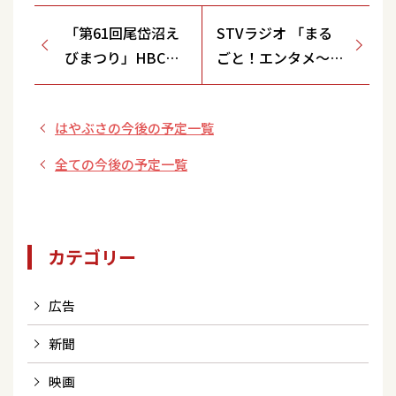
「第61回尾岱沼え
STVラジオ 「まる
びまつり」HBCラ
ごと！エンタメ～シ
ジオ公開録音ステ
ョン」 ※生出演
ージ
はやぶさの今後の予定一覧
全ての今後の予定一覧
カテゴリー
広告
新聞
映画