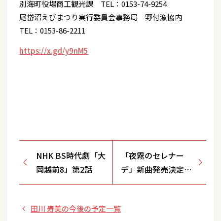
別海町役場商工観光課 TEL：0153-74-9254
尾岱沼えびまつり実行委員会事務局 野付漁協内
TEL：0153-86-2211
https://x.gd/y9nM5
NHK BS時代劇「大
「夜霧のセレナー
岡越前8」第2話
デ」新曲発売決定記
念キャンペーン＆ミ
ニライブ【イオン南
田川 寿美の今後の予定一覧
越谷 2F 特設ステー