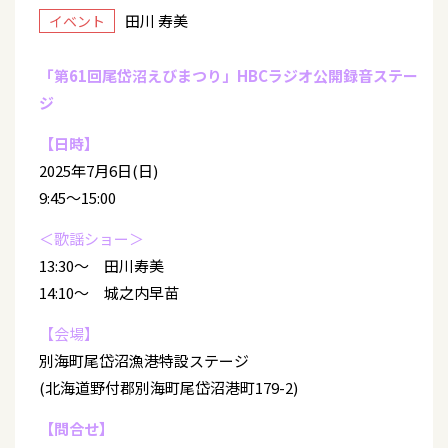
田川 寿美
イベント
「第61回尾岱沼えびまつり」HBCラジオ公開録音ステー
ジ
【日時】
2025年7月6日(日)
9:45～15:00
＜歌謡ショー＞
13:30～ 田川寿美
14:10～ 城之内早苗
【会場】
別海町尾岱沼漁港特設ステージ
(北海道野付郡別海町尾岱沼港町179-2)
【問合せ】