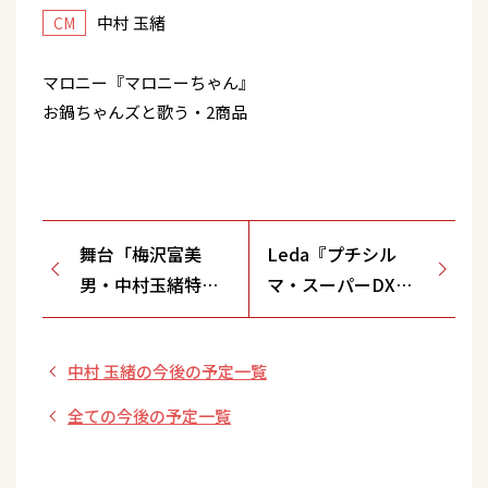
中村 玉緒
CM
マロニー『マロニーちゃん』
お鍋ちゃんズと歌う・2商品
舞台「梅沢富美
Leda『プチシル
男・中村玉緒特別
マ・スーパーDX大
公演 明治座創業
粒』 壺に貼る女性2
140周年記念 梅沢
人
中村 玉緒の今後の予定一覧
富美男劇団旗揚げ
公演」
全ての今後の予定一覧