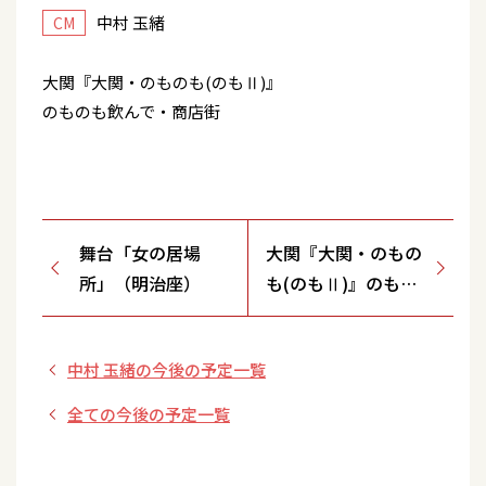
中村 玉緒
CM
大関『大関・のものも(のもⅡ)』
のものも飲んで・商店街
舞台「女の居場
大関『大関・のもの
所」（明治座）
も(のもⅡ)』のもの
も飲んで・商店街・
おまけ・ＮＥＷ
中村 玉緒の今後の予定一覧
全ての今後の予定一覧