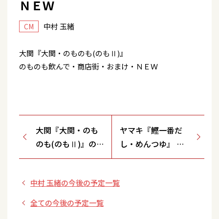
ＮＥＷ
中村 玉緒
CM
大関『大関・のものも(のもⅡ)』
のものも飲んで・商店街・おまけ・ＮＥＷ
大関『大関・のも
ヤマキ『鰹一番だ
のも(のもⅡ)』のも
し・めんつゆ』 一
のも飲んで・商店
番じゃないと・一番
街
列車～
中村 玉緒の今後の予定一覧
全ての今後の予定一覧