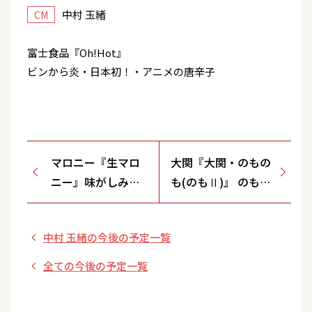
中村 玉緒
CM
富士食品『Oh!Hot』
ビンから炎・日本初！・アニメの唐辛子
マロニー『生マロ
大関『大関・のもの
ニー』味がしみて
も(のもⅡ)』 のもの
美味しくなった
も飲んではれほろ・
お百姓さん
中村 玉緒の今後の予定一覧
全ての今後の予定一覧