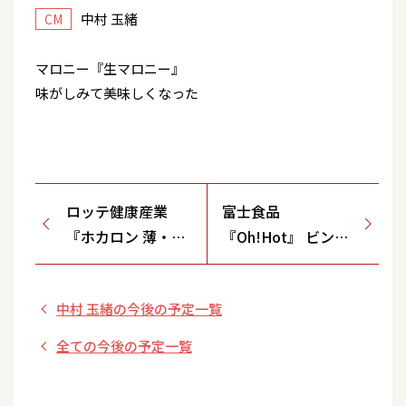
中村 玉緒
CM
マロニー『生マロニー』
味がしみて美味しくなった
ロッテ健康産業
富士食品
『ホカロン 薄・軽
『Oh!Hot』 ビンか
貼るタイプ』街中
ら炎・日本初！・ア
で貼る女性
ニメの唐辛子
中村 玉緒の今後の予定一覧
全ての今後の予定一覧