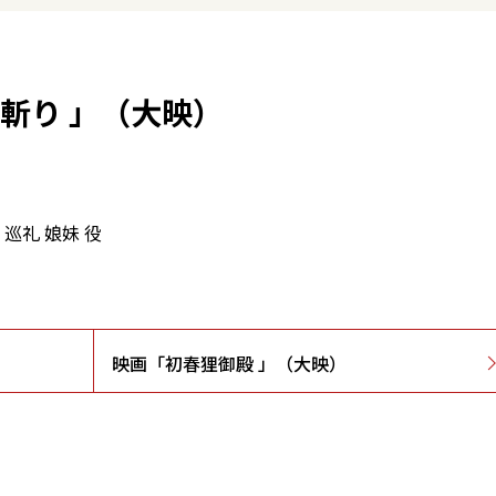
斬り 」（大映）
巡礼 娘妹 役
映画「初春狸御殿 」（大映）