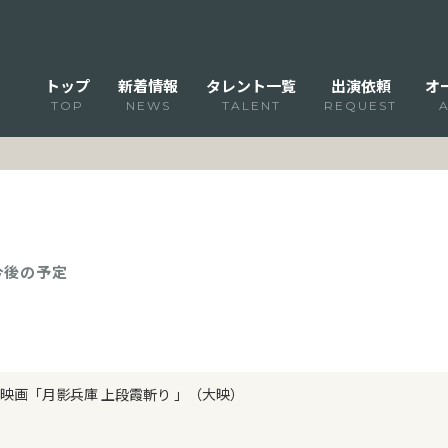
トップ
新着情報
タレント一覧
出演依頼
オ
TOP
NEWS
TALENT
REQUEST
 今後の予定
映画「月影兵庫 上段霞斬り 」（大映）