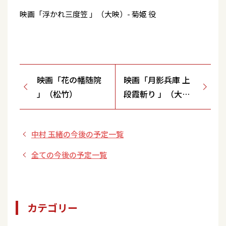
映画「浮かれ三度笠 」（大映）- 菊姫 役
映画「花の幡随院
映画「月影兵庫 上
」（松竹）
段霞斬り 」（大
映）
中村 玉緒の今後の予定一覧
全ての今後の予定一覧
カテゴリー