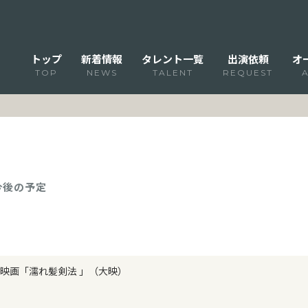
トップ
新着情報
タレント一覧
出演依頼
オ
TOP
NEWS
TALENT
REQUEST
 今後の予定
映画「濡れ髪剣法 」（大映）