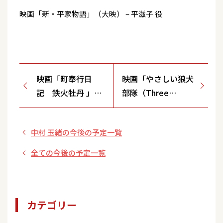
映画「新・平家物語」（大映） – 平滋子 役
映画「町奉行日
映画「やさしい狼犬
記 鉄火牡丹 」
部隊（Three
（大映）
Stripes in the
Sun）」
中村 玉緒の今後の予定一覧
全ての今後の予定一覧
カテゴリー