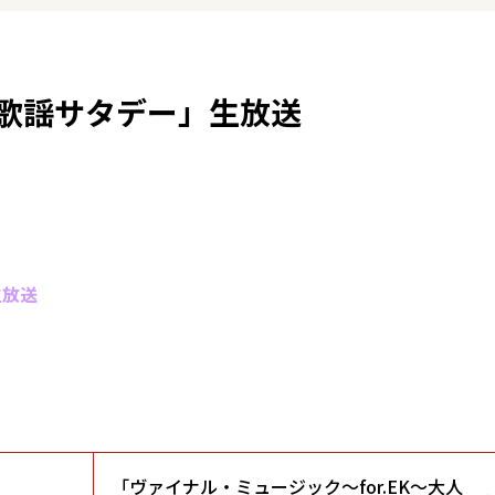
歌謡サタデー」生放送
生放送
「ヴァイナル・ミュージック～for.EK～大人