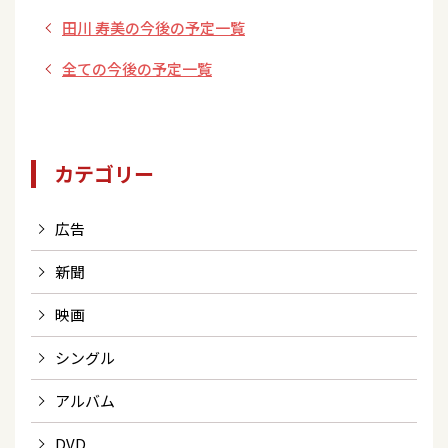
ン「三つ巴」発売記
田川 寿美の今後の予定一覧
念 インターネット
サイン会＆パネル展
全ての今後の予定一覧
カテゴリー
広告
新聞
映画
シングル
アルバム
DVD