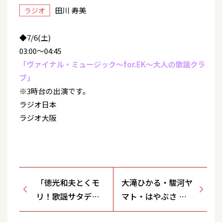
田川 寿美
ラジオ
◆7/6(土)
03:00～04:45
「ヴァイナル・ミュージック～for.EK～大人の歌謡クラ
ブ」
※3時台の出演です。
ラジオ日本
ラジオ大阪
「徳光和夫とくモ
大滝ひかる・駿河ヤ
リ！歌謡サタデ
マト・はやぶさ オ
ー」生放送
リジナルセレクショ