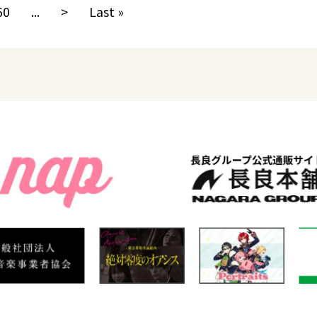
60
...
>
Last »