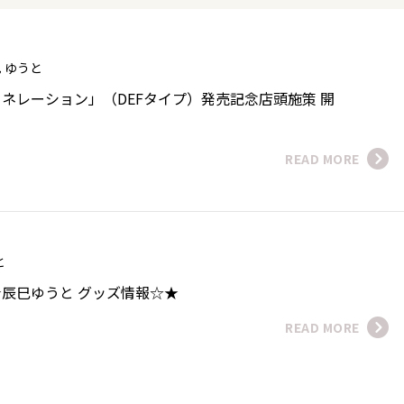
巳 ゆうと
ネレーション」（DEFタイプ）発売記念店頭施策 開
READ MORE
うと
辰巳ゆうと グッズ情報☆★
READ MORE