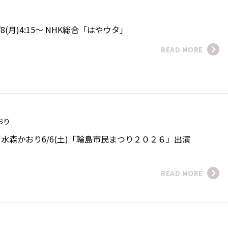
8(月)4:15～ NHK総合「はやウタ」
READ MORE
かおり
水森かおり6/6(土)「輪島市民まつり２０２６」出演
READ MORE