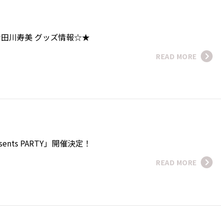
美
田川寿美 グッズ情報☆★
READ MORE
esents PARTY」開催決定！
READ MORE