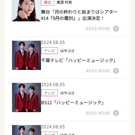
舞台
美澄 衿依
舞台「月の終わりと始まりはシアター
#14『9月の離別』」出演決定！
READ MORE
2024.08.05
テレビ
はやぶさ
千葉テレビ「ハッピーミュージック」
READ MORE
2024.08.05
テレビ
はやぶさ
BS12「ハッピーミュージック」
READ MORE
2024.08.05
ラジオ
はやぶさ