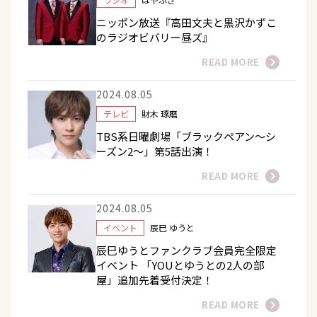
ニッポン放送『高田文夫と黒沢かずこ
のラジオビバリー昼ズ』
READ MORE
2024.08.05
テレビ
財木 琢磨
TBS系日曜劇場「ブラックペアン〜シ
ーズン2〜」第5話出演！
READ MORE
2024.08.05
イベント
辰巳 ゆうと
辰巳ゆうとファンクラブ会員完全限定
イベント 「YOUとゆうとの2人の部
屋」追加先着受付決定！
READ MORE