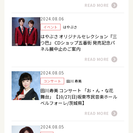
READ MORE
2024.08.06
イベント
はやぶさ
はやぶさ オリジナルセレクション『三
つ巴』 CDショップ五番街 発売記念パ
ネル展中止のご案内
READ MORE
2024.08.05
コンサート
田川 寿美
田川寿美 コンサート 「お・ん・な花
舞台」【10/27(日)坂東市民音楽ホール
ベルフォーレ/茨城県】
READ MORE
2024.08.05