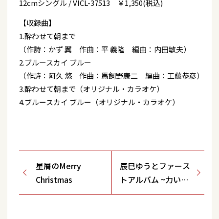
12cmシングル / VICL-37513 ￥1,350(税込)
【収録曲】
1.酔わせて朝まで
（作詩：かず 翼 作曲：平 義隆 編曲：内田敏夫）
2.ブルースカイ ブルー
（作詩：阿久 悠 作曲：馬飼野康二 編曲：工藤恭彦）
3.酔わせて朝まで（オリジナル・カラオケ）
4.ブルースカイ ブルー（オリジナル・カラオケ）
星屑のMerry
辰巳ゆうとファース
Christmas
トアルバム ~力いっ
ぱい、歌いました！
~