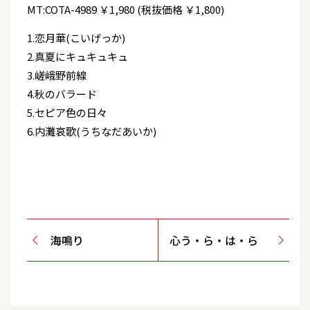
MT:COTA-4989
￥1,980 (税抜価格 ￥1,800)
1.恋月華(こいげっか)
2.真夏にキュキュキュ
3.嵯峨野前線
4.秋のバラード
5.セピア色の日々
6.内灘哀歌(うちなだあいか)
海鳴り
心う・ら・は・ら