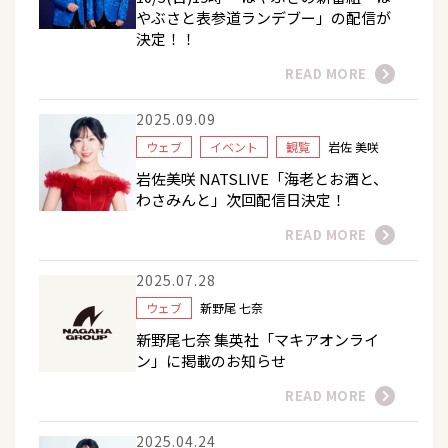
やぶさと表参道ランデブー」の配信が
決定！！
READ MORE
2025.09.09
ウェブ
イベント
観覧
岩佐 美咲
岩佐美咲 NATSLIVE「海老とお酒と、
わさみんと」次回配信日決定！
READ MORE
2025.07.28
ウェブ
新野尾 七奈
新野尾七奈 集英社「マキアオンライ
ン」に掲載のお知らせ
READ MORE
2025.04.24