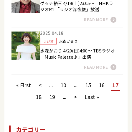
グッチ裕三 4/19(土)23:05～ NHKラ
ジオR1 「ラジオ深夜便」放送
READ MORE
2025.04.18
ラジオ
水森 かおり
水森かおり 4/20(日)4:00～ TBSラジオ
「Music Palette♪」出演
READ MORE
« First
<
...
10
...
15
16
17
18
19
...
>
Last »
カテゴリー