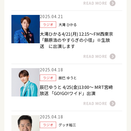
READ MORE
2025.04.21
ラジオ
大滝 ひかる
大滝ひかる4/21(月) 12:15〜FM西東京
「藤原浩のやすらぎの小径」※生放
送 に出演します
READ MORE
2025.04.18
ラジオ
辰巳 ゆうと
辰巳ゆうと 4/25(金)13:00～ MRT宮﨑
放送 「GO!GO!ワイド」出演
READ MORE
2025.04.18
ラジオ
グッチ裕三