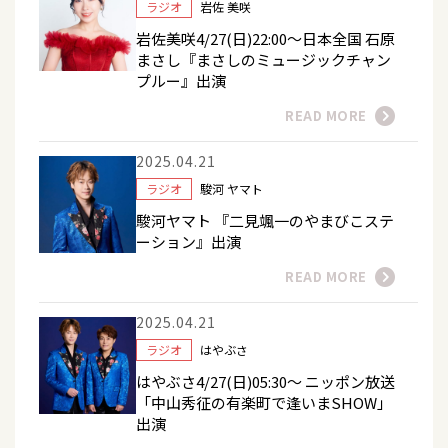
ラジオ
岩佐 美咲
岩佐美咲4/27(日)22:00～日本全国 石原
まさし『まさしのミュージックチャン
プルー』出演
READ MORE
2025.04.21
ラジオ
駿河 ヤマト
駿河ヤマト 『二見颯一のやまびこステ
ーション』出演
READ MORE
2025.04.21
ラジオ
はやぶさ
はやぶさ4/27(日)05:30～ ニッポン放送
「中山秀征の有楽町で逢いまSHOW」
出演