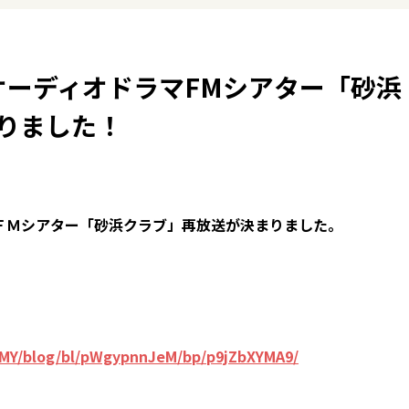
オーディオドラマFMシアター「砂浜
りました！
マＦＭシアター「砂浜クラブ」再放送が決まりました。
KMY/blog/bl/pWgypnnJeM/bp/p9jZbXYMA9/
）