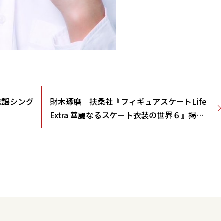
歌謡シング
財木琢磨 扶桑社『フィギュアスケートLife
Extra 華麗なるスケート衣装の世界６』掲
載！