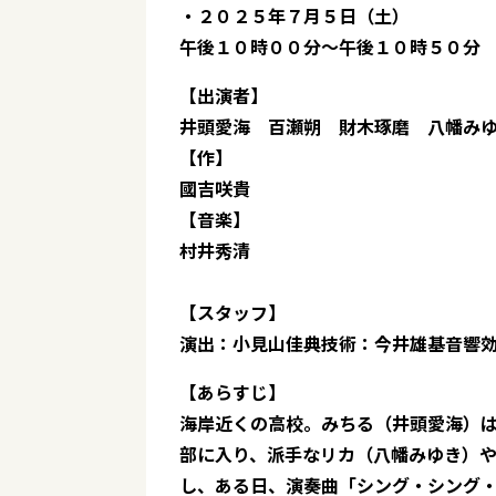
・２０２５年７月５日（土）
午後１０時００分～午後１０時５０分 N
【出演者】
井頭愛海 百瀬朔 財木琢磨 八幡み
【作】
國吉咲貴
【音楽】
村井秀清
【スタッフ】
演出：小見山佳典技術：今井雄基音響
【あらすじ】
海岸近くの高校。みちる（井頭愛海）
部に入り、派手なリカ（八幡みゆき）や
し、ある日、演奏曲「シング・シング