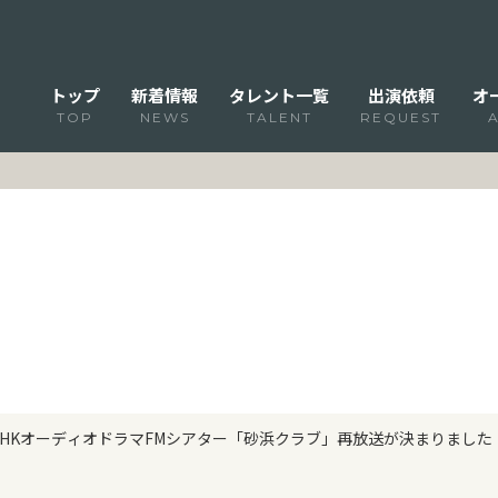
トップ
新着情報
タレント一覧
出演依頼
オ
TOP
NEWS
TALENT
REQUEST
NHKオーディオドラマFMシアター「砂浜クラブ」再放送が決まりました