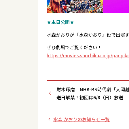
★本日公開★
水森かおりが「水森かおり」役で出演
ぜひ劇場でご覧ください！
https://movies.shochiku.co.jp/paripi
財木琢磨 NHK-BS時代劇「大岡
送日解禁！初回は6/8（日）放送
水森 かおりのお知らせ一覧