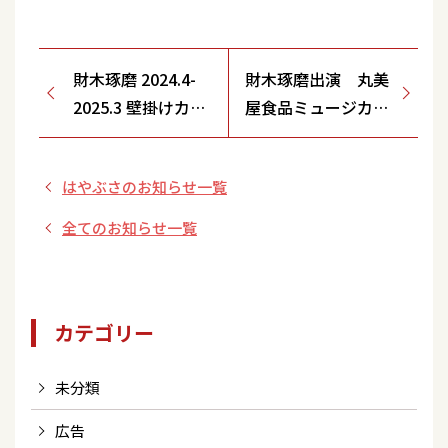
財木琢磨 2024.4-
財木琢磨出演 丸美
2025.3 壁掛けカレ
屋食品ミュージカル
ンダー＆卓上カレ
「アニー」メインビ
ンダーの発売が決
ジュアル解禁
はやぶさのお知らせ一覧
定！ 長良本舗にて
先行予約受付スタ
全てのお知らせ一覧
ート！
カテゴリー
未分類
広告