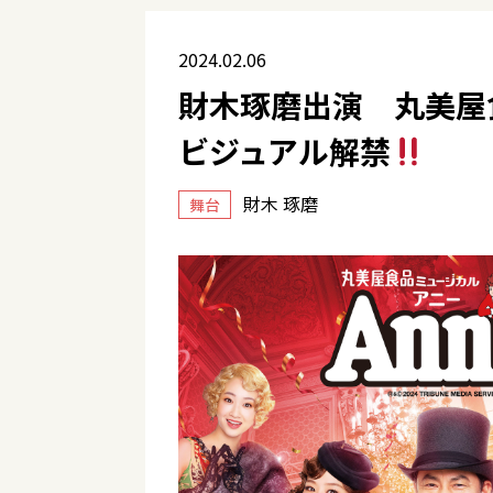
2024.02.06
財木琢磨出演 丸美屋
ビジュアル解禁
財木 琢磨
舞台