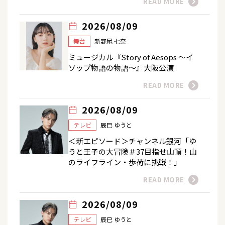
READ MORE
2026/08/09
舞台
新野尾 七奈
ミュージカル『Story of Aesops ～イ
ソップ物語の物語～』大阪公演
READ MORE
2026/08/09
テレビ
辰巳 ゆうと
＜新エピソード＞チャンネル銀河「ゆ
うと王子の大冒険＃37目指せ山頂！山
のライフライン・歩荷に挑戦！」
READ MORE
2026/08/09
テレビ
辰巳 ゆうと