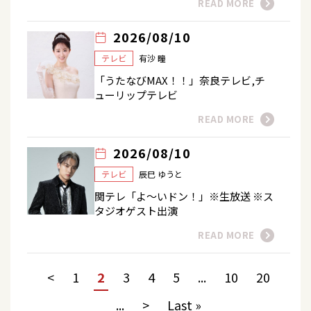
READ MORE
2026/08/10
テレビ
有沙 瞳
「うたなびMAX！！」奈良テレビ,チ
ューリップテレビ
READ MORE
2026/08/10
テレビ
辰巳 ゆうと
関テレ「よ～いドン！」※生放送 ※ス
タジオゲスト出演
READ MORE
<
1
2
3
4
5
...
10
20
...
>
Last »