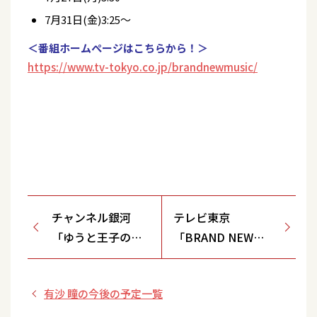
7月31日(金)3:25～
＜番組ホームぺージはこちらから！＞
https://www.tv-tokyo.co.jp/brandnewmusic/
チャンネル銀河
テレビ東京
「ゆうと王子の大
「BRAND NEW
冒険＃15声の力で
MUSIC」
人の心をひきつけ
有沙 瞳の今後の予定一覧
よう！」※再放送