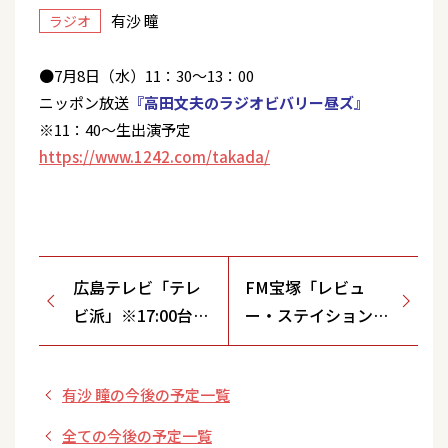
有沙 瞳
ラジオ
●7月8日（水）11：30～13：00
ニッポン放送
『高田文夫のラジオビバリー昼ズ』
※11：40～生出演予定
https://www.1242.com/takada/
広島テレビ「テレ
FM宝塚「レビュ
ビ派」※17:00台街
ー・ステイション
角伝言板コーナー
」
に出演予定
有沙 瞳の今後の予定一覧
全ての今後の予定一覧