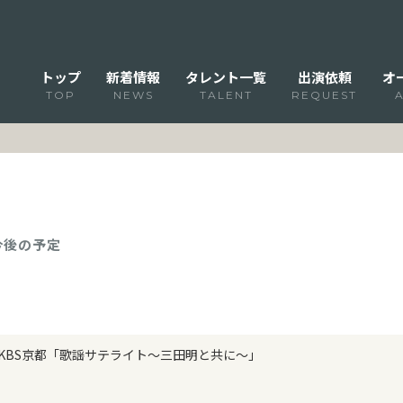
トップ
新着情報
タレント一覧
出演依頼
オ
TOP
NEWS
TALENT
REQUEST
 今後の予定
KBS京都「歌謡サテライト～三田明と共に～」