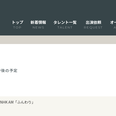
トップ
新着情報
タレント一覧
出演依頼
オ
TOP
NEWS
TALENT
REQUEST
 今後の予定
NHK AM「ふんわり」