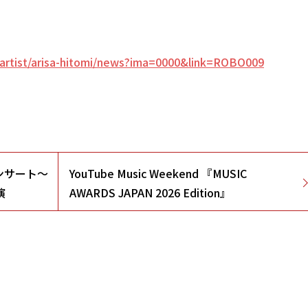
/artist/arisa-hitomi/news?ima=0000&link=ROBO009
ンサート～
YouTube Music Weekend 『MUSIC
演
AWARDS JAPAN 2026 Edition』