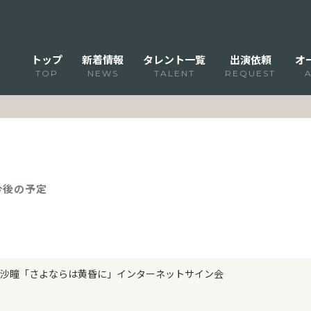
トップ
新着情報
タレント一覧
出演依頼
オ
TOP
NEWS
TALENT
REQUEST
 今後の予定
沙瞳「さよならは黄昏に」インターネットサイン会