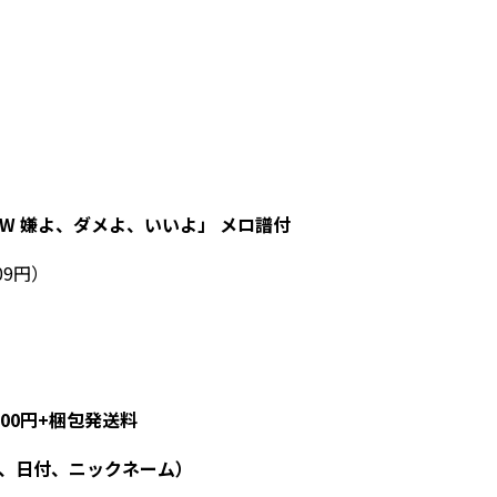
C/W 嫌よ、ダメよ、いいよ」 メロ譜付
09円）
100円+梱包発送料
ン、日付、ニックネーム）