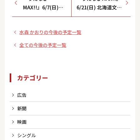
MAX!!』6/7(日)北
6/21(日) 北海道文化
海道文化放送
放送(UHB)、中部日
(UHB)、中部日本
本放送(CBC)
水森 かおりの今後の予定一覧
放送(CBC)
全ての今後の予定一覧
カテゴリー
広告
新聞
映画
シングル