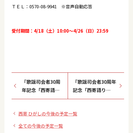
ＴＥＬ：0570-08-9941 ※音声自動応答
受付期間：4/18（土）10:00～4/26（日）23:59
『歌謡司会者30周
『歌謡司会者30周年
年記念「西寄語り
記念「西寄語り
2026」全国ツアー
2026」全国ツアー
日常は楽しい』＜
日常は楽しい』＜甘
西寄 ひがしの今後の予定一覧
木馬亭（東京）＞
棠館show劇場（福
岡） ＞
全ての今後の予定一覧