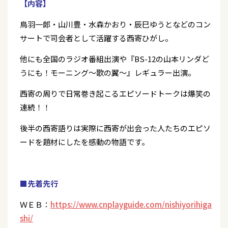
【内容】
鳥羽一郎・山川豊・水森かおり・辰巳ゆうとなどのコン
サートで司会者として活躍する西寄ひがし。
他にも全国のラジオ番組出演や『BS-12の山本リンダど
うにも！モーニング〜歌の翼〜』レギュラー出演。
西寄の周りで日常巻き起こるエピソードトークは爆笑の
連続！！
後半の西寄語りは実際に西寄が出会った人たちのエピソ
ードを題材にしたを感動の物語です。
■先着先行
ＷＥＢ：
https://www.cnplayguide.com/nishiyorihiga
shi/