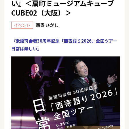
い』＜扇町ミュージアムキューブ
CUBE02（大阪）＞
西寄 ひがし
イベント
『歌謡司会者30周年記念「西寄語り2026」全国ツアー
日常は楽しい』