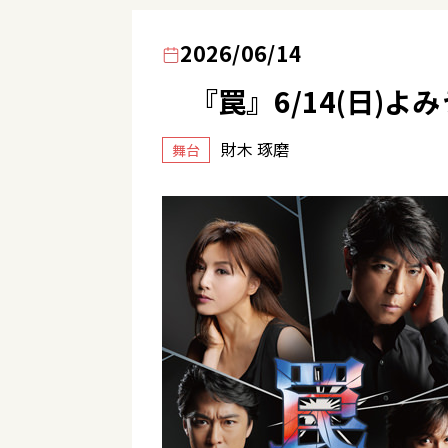
2026/06/14
『罠』6/14(日)よ
財木 琢磨
舞台