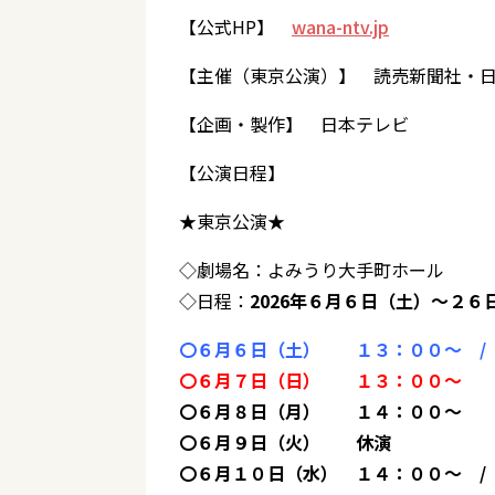
【公式HP】
wana-ntv.jp
【主催（東京公演）】 読売新聞社・
【企画・製作】 日本テレビ
【公演日程】
★東京公演★
◇劇場名：よみうり大手町ホール
◇日程：
2026
年６月６日（土）～２
〇６月６日（土） １３：００～ /
〇６月７日（日） １３：００～
〇６月８日（月） １４：００～
〇６月９日（火） 休演
〇６月１０日（水） １４：００～ /