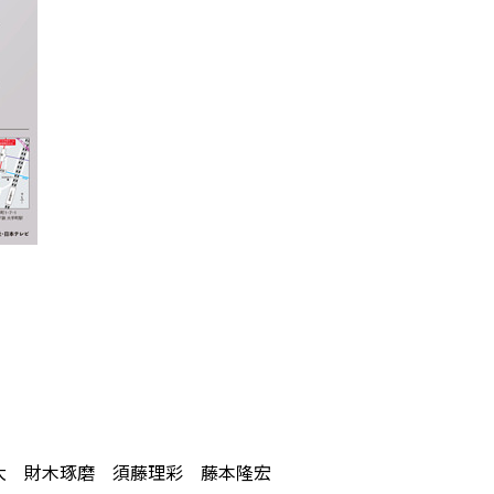
大 財木琢磨 須藤理彩 藤本隆宏