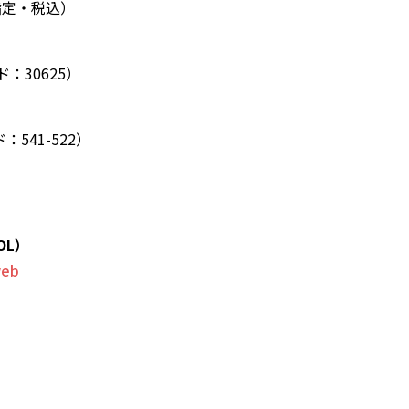
指定・税込）
：30625）
：541-522）
OL）
web