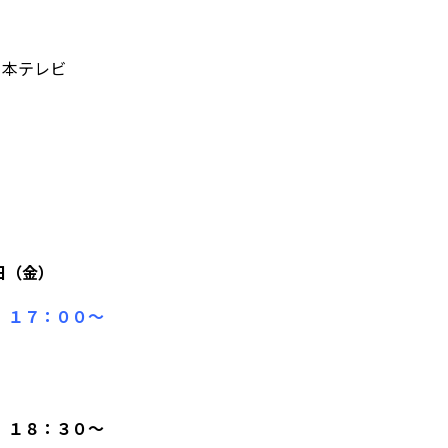
日本テレビ
６日（金）
 １７：００～
 １８：３０～