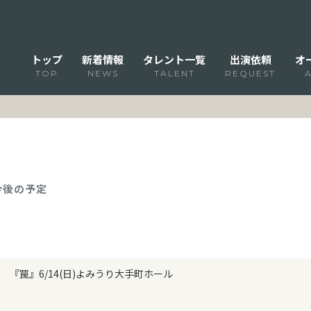
トップ
新着情報
タレント一覧
出演依頼
オ
TOP
NEWS
TALENT
REQUEST
 今後の予定
『罠』6/14(日)よみうり大手町ホール