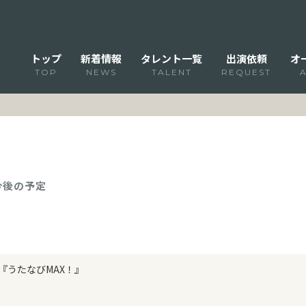
トップ
新着情報
タレント一覧
出演依頼
オ
TOP
NEWS
TALENT
REQUEST
 今後の予定
『うたなびMAX！』